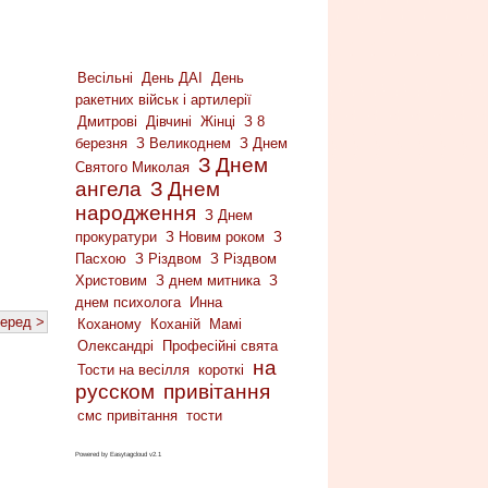
Весільні
День ДАІ
День
ракетних військ і артилерії
Дмитрові
Дівчині
Жінці
З 8
березня
З Великоднем
З Днем
З Днем
Святого Миколая
ангела
З Днем
народження
З Днем
прокуратури
З Новим роком
З
Пасхою
З Різдвом
З Різдвом
Христовим
З днем митника
З
днем психолога
Инна
еред >
Коханому
Коханій
Мамі
Олександрі
Професійні свята
на
Тости на весілля
короткі
русском
привітання
смс привітання
тости
Powered by Easytagcloud v2.1