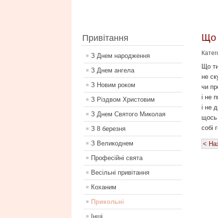
Що 
Привітання
Катег
З Днем народження
Що т
З Днем ангела
не ск
З Новим роком
чи пр
і не 
З Різдвом Христовим
і не 
З Днем Святого Миколая
щось 
собі 
З 8 березня
З Великоднем
< На
Професійні свята
Весільні привітання
Коханим
Прикольні
Інші