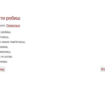
ти робиш
орія:
Прикольні
и робиш,
учаєш,
о мене пам'ятаєш,
пишиш,
дзвониш,
ти котик
гониш
зад
Вп