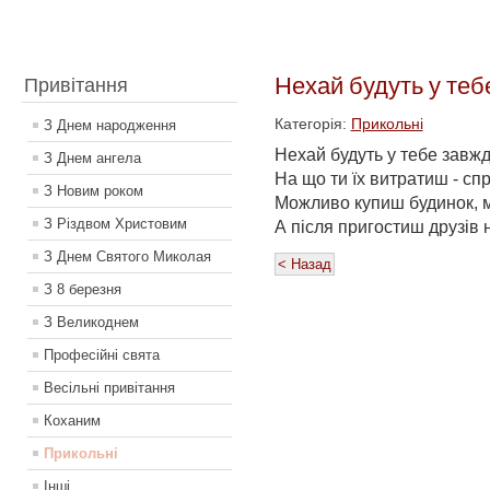
Нехай будуть у теб
Привітання
Категорія:
Прикольні
З Днем народження
Нехай будуть у тебе завжд
З Днем ангела
На що ти їх витратиш - сп
З Новим роком
Можливо купиш будинок, м
З Різдвом Христовим
А після пригостиш друзів н
З Днем Святого Миколая
< Назад
З 8 березня
З Великоднем
Професійні свята
Весільні привітання
Коханим
Прикольні
Інші