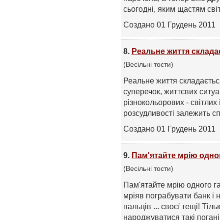
сьогодні, яким щастям світ
Создано 01 Грудень 2011
8.
Реальне життя складає
(Весільні тости)
Реальне життя складається 
суперечок, життєвих ситуац
різнокольорових - світлих 
розсудливості залежить спо
Создано 01 Грудень 2011
9.
Пам'ятайте мрію одно
(Весільні тости)
Пам'ятайте мрію одного га
мріяв пограбувати банк і 
пальців ... своєї тещі! Тіл
народжуватися такі погані 