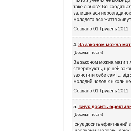
Ніхто з учених не може до 
таке любов? Всі сходяться
залишилася нерозгаданою 
молодята все життя живуть
Создано 01 Грудень 2011
4.
За законом можна мат
(Весільні тости)
За законом можна мати ті
стверджують, що цей закон 
захистити себе самі ... від
молодий чоловік ніколи не 
Создано 01 Грудень 2011
5.
Існує досить ефектив
(Весільні тости)
Існує досить ефективний з
щасливим. Чоловік і дружи