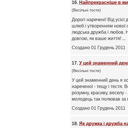
16.
Найпрекрасніше в жи
(Весільні тости)
Дорогі наречені! Від усієї
шлюб і утворенням нової с
людська дружба і любов. 
довгою, як ваше життя! ...
Создано 01 Грудень 2011
17.
У цей знаменний ден
(Весільні тости)
У цей знаменний день я хо
нареченої - тещу і тестя. 
розумну, красиву, веселу
молодець так полював за не
Создано 01 Грудень 2011
18.
Як дружка і дружба 