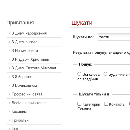
Шукати
Привітання
З Днем народження
Шукати по:
З Днем ангела
З Новим роком
Результат пошуку: знайдено од
З Різдвом Христовим
Пошук:
З Днем Святого Миколая
Всі слова
Будь-яке зі 
З 8 березня
співпадіння
З Великоднем
Професійні свята
Шукати тільки в:
Весільні привітання
Категории
Контакты
Ссылки
Коханим
Прикольні
Інші