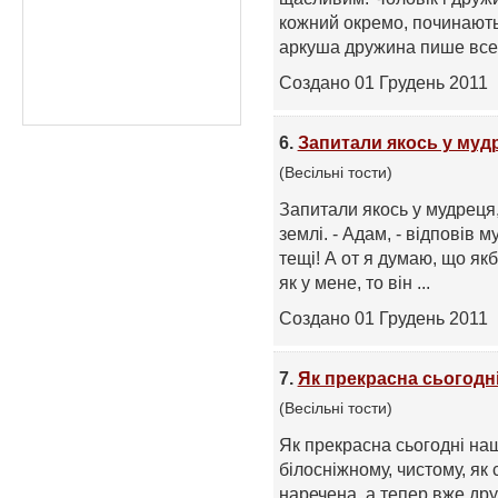
кожний окремо, починають 
аркуша дружина пише все 
Создано 01 Грудень 2011
6.
Запитали якось у муд
(Весільні тости)
Запитали якось у мудрец
землі. - Адам, - відповів м
тещі! А от я думаю, що як
як у мене, то він ...
Создано 01 Грудень 2011
7.
Як прекрасна сьогодн
(Весільні тости)
Як прекрасна сьогодні на
білосніжному, чистому, як
наречена, а тепер вже др