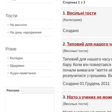
Сторінка 1 з 3
1.
Весільні тости
Тости
(Категория)
На весілля
Создано
На день народження
2.
Типовий для нашого ч
Різне
(Весільні тости)
Колядки
Типовий для нашого часу 
бару. Коли він повертався
Щедрівки
почали вимагати "життя а
Аудіо-привітання
розлучитися з грошима. Вип
Создано 01 Грудень 2011
Реклама
3.
Ніхто з учених не може
(Весільні тости)