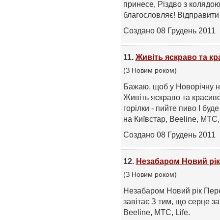
принесе, Різдво з колядо
благословляє! Відправити с
Создано 08 Грудень 2011
11.
Живіть яскраво та к
(З Новим роком)
Бажаю, щоб у Новорічну ні
Живіть яскраво та красиво
горілки - пийте пиво І буд
на Київстар, Beeline, МТС, L
Создано 08 Грудень 2011
12.
Незабаром Новий рік
(З Новим роком)
Незабаром Новий рік Пере
завітає З тим, що серце з
Beeline, МТС, Life.