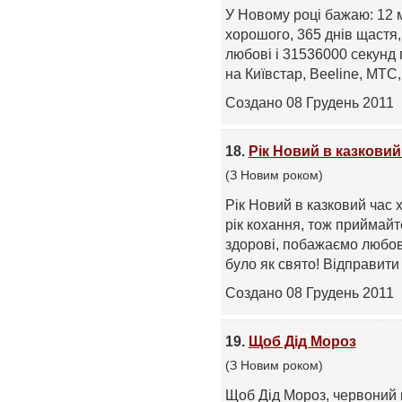
У Новому році бажаю: 12 м
хорошого, 365 днів щастя,
любові і 31536000 секунд
на Київстар, Beeline, МТС, L
Создано 08 Грудень 2011
18.
Рік Новий в казковий
(З Новим роком)
Рік Новий в казковий час х
рік кохання, тож приймайт
здорові, побажаємо любові
було як свято! Відправити .
Создано 08 Грудень 2011
19.
Щоб Дід Мороз
(З Новим роком)
Щоб Дід Мороз, червоний н