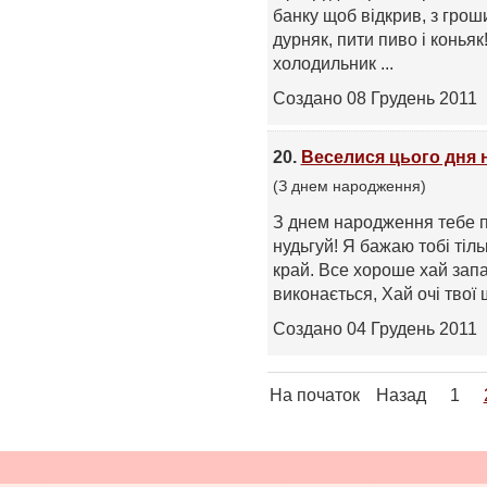
банку щоб відкрив, з гроши
дурняк, пити пиво і конья
холодильник ...
Создано 08 Грудень 2011
20.
Веселися цього дня 
(З днем народження)
З днем народження тебе п
нудьгуй! Я бажаю тобі тіл
край. Все хороше хай зап
виконається, Хай очі твої 
Создано 04 Грудень 2011
На початок
Назад
1