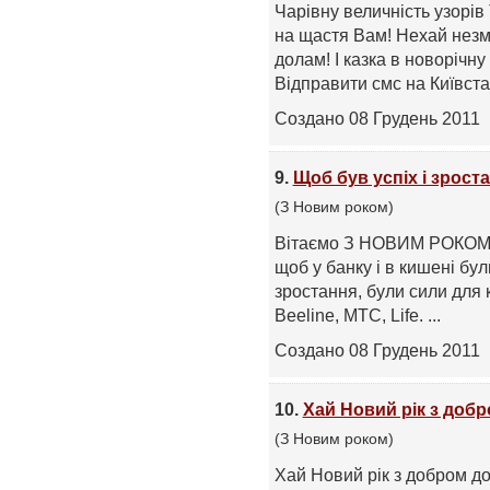
Чарівну величність узорі
на щастя Вам! Нехай незм
долам! І казка в новорічну 
Відправити смс на Київстар,
Создано 08 Грудень 2011
9.
Щоб був успіх і зрост
(З Новим роком)
Вітаємо З НОВИМ РОКОМ
щоб у банку і в кишені були
зростання, були сили для 
Beeline, МТС, Life. ...
Создано 08 Грудень 2011
10.
Хай Новий рік з доб
(З Новим роком)
Хай Новий рік з добром до 