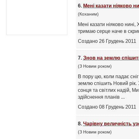
6.
Мені казати ніяково ни
(Коханим)
Мені казати ніяково нині, 
тримаю серце наче в скрин
Создано 26 Грудень 2011
7.
Знов на землю спішит
(З Новим роком)
В пору цю, коли падає сні
землю спішить Новий рік. 
сонця та світлих надій, Ми
здійснення планів ...
Создано 08 Грудень 2011
8.
Чарівну величність уз
(З Новим роком)