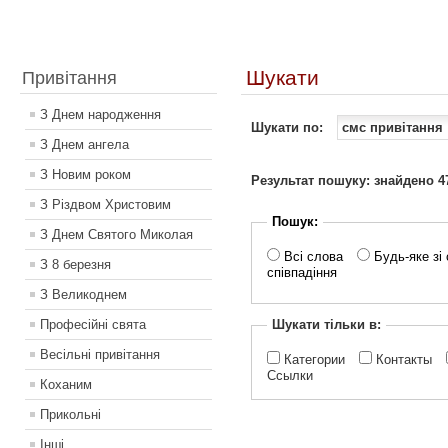
Шукати
Привітання
З Днем народження
Шукати по:
З Днем ангела
З Новим роком
Результат пошуку: знайдено 47
З Різдвом Христовим
Пошук:
З Днем Святого Миколая
Всі слова
Будь-яке зі 
З 8 березня
співпадіння
З Великоднем
Професійні свята
Шукати тільки в:
Весільні привітання
Категории
Контакты
Ссылки
Коханим
Прикольні
Інші